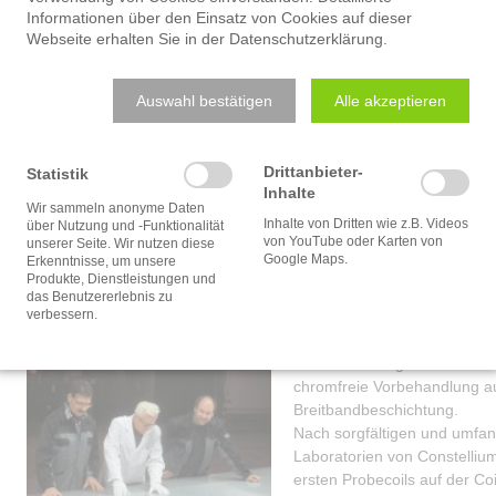
Informationen über den Einsatz von Cookies auf dieser
Webseite erhalten Sie in der
Datenschutzerklärung
.
Auswahl bestätigen
Alle akzeptieren
Drittanbieter-
Statistik
Inhalte
Wir sammeln anonyme Daten
Inhalte von Dritten wie z.B. Videos
über Nutzung und -Funktionalität
von YouTube oder Karten von
unserer Seite. Wir nutzen diese
Google Maps.
Erkenntnisse, um unsere
Chromfreie Vorbehandlun
Produkte, Dienstleistungen und
das Benutzererlebnis zu
verbessern.
KSI entwickelt gemeinsam mi
chromfreie Vorbehandlung auf
Breitbandbeschichtung.
Nach sorgfältigen und umfan
Laboratorien von Constellium
ersten Probecoils auf der Co