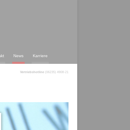
akt
News
Karriere
Vertriebshotline
(06235) 4908-21