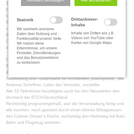
Zum Auftakt stand eine Firmenbesichtigung auf dem Programm.
Nach einem Überblick in das Unternehmen durch den
Geschäftsführer, Gereon Stahl, erfuhren die Besucher aus der
Drittanbieter-
Statistik
Stahl-, Aluminium- und Lackindustrie noch Genaueres über die
Inhalte
vielfältigen Aktivitäten von KSI in einer ausführlichen
Wir sammeln anonyme
Inhalte von Dritten wie z.B.
Daten über Nutzung und -
Betriebsbesichtigung.
Videos von YouTube oder
Funktionalität unserer Seite.
Die Besichtigung weiterer technischer Exponate wurde
Karten von Google Maps.
Wir nutzen diese
anschließend im Technikmuseum Speyer fortgesetzt.
Erkenntnisse, um unsere
Produkte, Dienstleistungen
und das Benutzererlebnis
Die Mitgliederversammlung am Dienstag fand wieder in den
zu verbessern.
Räumen der KSI statt. Ein wesentlicher Punkt dieser Tagung ist
der Gastvortrag. Thema in diesem Jahr war die Material-
Ausstellung und –Datenbank für Architekten „Raumprobe“, die
Andreas Scheffner, Leiter des Vertriebs, vorstellte.
Alle 33 Teilnehmer bestätigten auch bei den Neuwahlen den
Vorstand der ECCA Deutschland.
Rechtzeitig programmgemäß, war die Veranstaltung fertig und
alle konnten, noch gestärkt durch einen kleines Mittagsessen
des Caterer Dreyer’s Küche, rechtzeitig den Heimweg mit Auto,
Bahn und Flugzeug antreten.