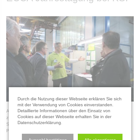
Durch die Nutzung dieser Webseite erklären Sie sich
mit der Verwendung von Cookies einverstanden.
Detaillierte Informationen über den Einsatz von
Auf Einladung von KSI traf sich die ECCA-Gruppe Deutschland
Cookies auf dieser Webseite erhalten Sie in der
zu ihrer Jahresmitgliederversammlung am 8. und 9. Mai, in
Datenschutzerklärung
.
Schifferstadt. Mit Unterstützung von KSI war ein umfangreiches
Programm organisiert worden.
Auswahl bestätigen
Alle akzeptieren