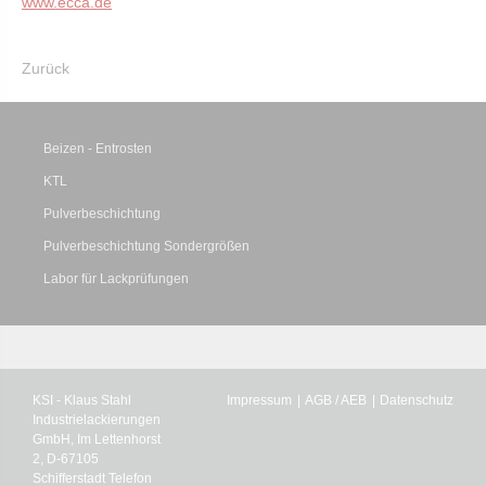
www.ecca.de
Zurück
Beizen - Entrosten
KTL
Pulverbeschichtung
Pulverbeschichtung Sondergrößen
Labor für Lackprüfungen
KSI - Klaus Stahl
Impressum
AGB / AEB
Datenschutz
Industrielackierungen
GmbH, Im Lettenhorst
2, D-67105
Schifferstadt Telefon