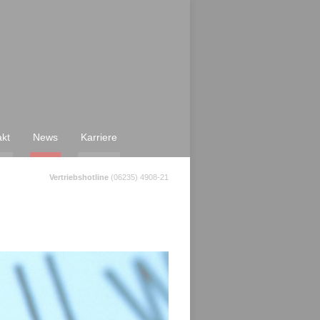
akt
News
Karriere
Vertriebshotline
(06235) 4908-21