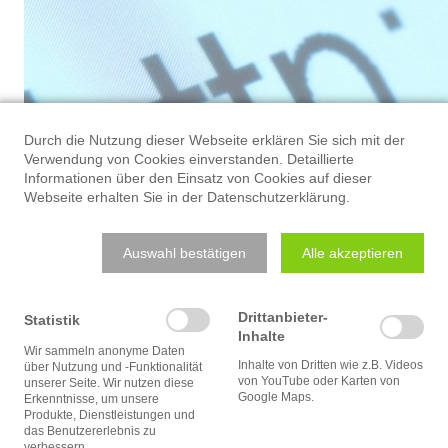
Durch die Nutzung dieser Webseite erklären Sie sich mit der
Verwendung von Cookies einverstanden. Detaillierte
Informationen über den Einsatz von Cookies auf dieser
Webseite erhalten Sie in der
Datenschutzerklärung
.
Zertifizierung nach DIN E
Auswahl bestätigen
Alle akzeptieren
14001:2015
Drittanbieter-
Statistik
Inhalte
Wir sammeln anonyme Daten
Inhalte von Dritten wie z.B. Videos
über Nutzung und -Funktionalität
von YouTube oder Karten von
unserer Seite. Wir nutzen diese
Google Maps.
Erkenntnisse, um unsere
Produkte, Dienstleistungen und
das Benutzererlebnis zu
Die Klaus Stahl Industrielack
verbessern.