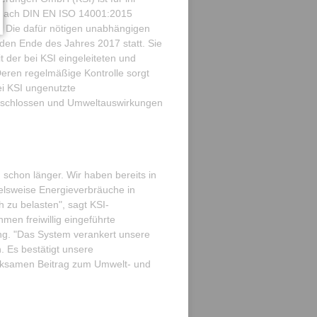
ach DIN EN ISO 14001:2015
en. Die dafür nötigen unabhängigen
den Ende des Jahres 2017 statt. Sie
 der bei KSI eingeleiteten und
en regelmäßige Kontrolle sorgt
ei KSI ungenutzte
erschlossen und Umweltauswirkungen
 schon länger. Wir haben bereits in
lsweise Energieverbräuche in
 zu belasten", sagt KSI-
men freiwillig eingeführte
. "Das System verankert unsere
 Es bestätigt unsere
wirksamen Beitrag zum Umwelt- und